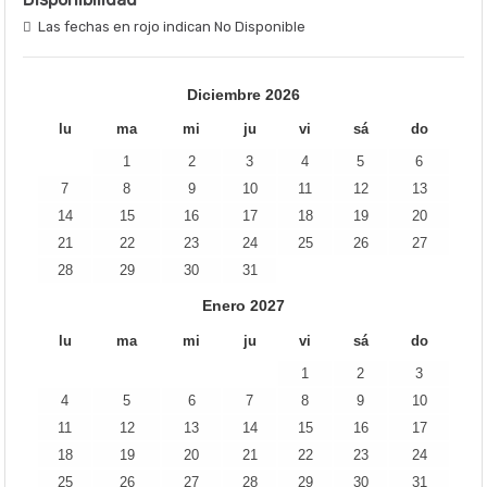
Las fechas en rojo indican No Disponible
Diciembre
2026
lu
ma
mi
ju
vi
sá
do
1
2
3
4
5
6
7
8
9
10
11
12
13
14
15
16
17
18
19
20
21
22
23
24
25
26
27
28
29
30
31
Enero
2027
lu
ma
mi
ju
vi
sá
do
1
2
3
4
5
6
7
8
9
10
11
12
13
14
15
16
17
18
19
20
21
22
23
24
25
26
27
28
29
30
31