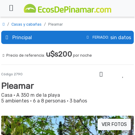
Casas y cabañas
Pleamar
Principal
sin datos
FERIADO:
u$s200
Precio de referencia:
por noche
Código 2790
Pleamar
Casa
· A 350 m de la playa
5 ambientes
·
6 a 8 personas
·
3 baños
VER FOTOS