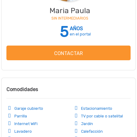
Maria Paula
SIN INTERMEDIARIOS
5
AÑOS
en el portal
CONTACTAR
Comodidades
Garaje cubierto
Estacionamiento
Parrilla
TV por cable o satelital
Internet WiFi
Jardín
Lavadero
Calefacción