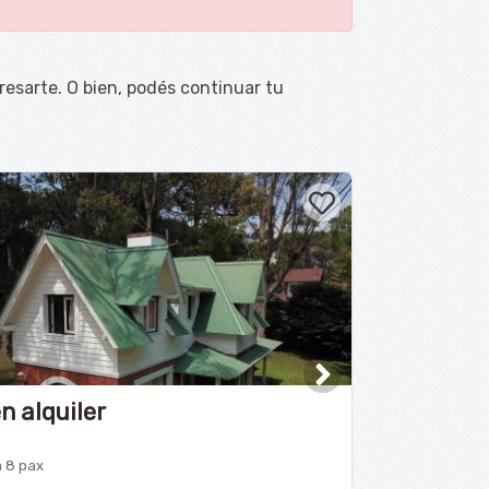
esarte. O bien, podés continuar tu
n alquiler
Casa Depa
Duplex
a 8 pax
3 amb. | 1 a 4 pax