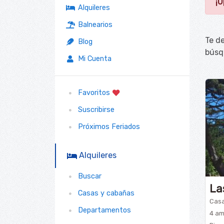
¡U
Alquileres
Balnearios
Te d
Blog
búsq
Mi Cuenta
Favoritos
Suscribirse
Próximos Feriados
Alquileres
Buscar
La
Casas y cabañas
Casa
Departamentos
4 amb