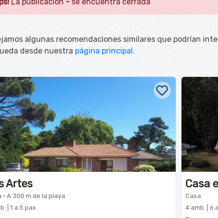
ps!
La publicación
-
se encuentra cerrada
ejamos algunas recomendaciones similares que podrían inter
ueda desde nuestra
página principal
.
s Artes
Casa e
 · A 300 m de la playa
Casa
. | 1 a 5 pax
4 amb. | 6 