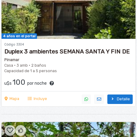
4 años en el portal
Código 3304
Duplex 3 ambientes SEMANA SANTA Y FIN DE
SEMANA LARGOS
Pinamar
Casa · 3 amb · 2 baños
Capacidad de 1 a 5 personas
100
u$s
por noche
Mapa
Incluye
Detalle