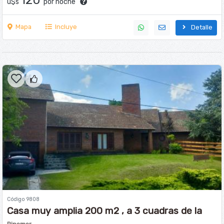
u$s
por noche
Mapa
Incluye
Detalle
Código 9808
Casa muy amplia 200 m2 , a 3 cuadras de la
playa y 3 del centro, Libertador y Sirena