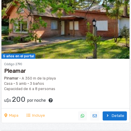
5 años en el portal
Código 2790
Pleamar
Pinamar
· A 350 m de la playa
Casa · 5 amb · 3 baños
Capacidad de 6 a 8 personas
200
u$s
por noche
Mapa
Incluye
Detalle